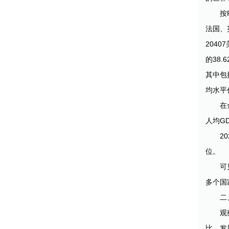
按
法国、
2040
的38.
其中包
均水平
在
人均G
2
位。
可
多个国
二
观
比，发