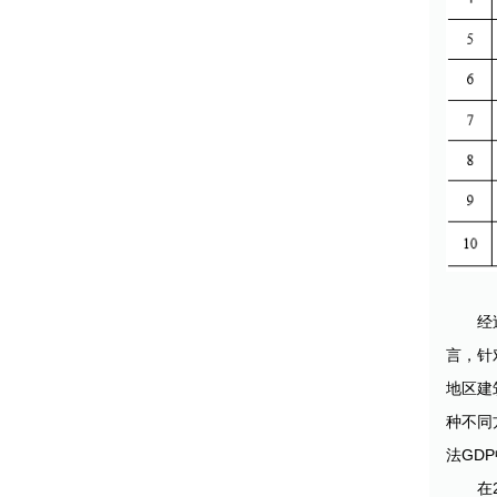
经
言，针
地区建
种不同
法GD
在