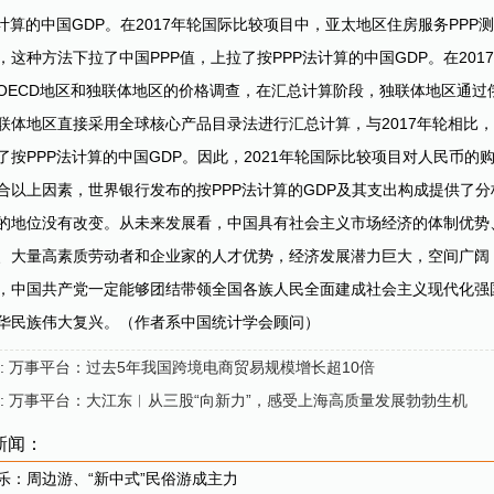
法计算的中国GDP。在2017年轮国际比较项目中，亚太地区住房服务PPP
，这种方法下拉了中国PPP值，上拉了按PPP法计算的中国GDP。在20
OECD地区和独联体地区的价格调查，在汇总计算阶段，独联体地区通过
联体地区直接采用全球核心产品目录法进行汇总计算，与2017年轮相比
了按PPP法计算的中国GDP。因此，2021年轮国际比较项目对人民币的
合以上因素，世界银行发布的按PPP法计算的GDP及其支出构成提供了
的地位没有改变。从未来发展看，中国具有社会主义市场经济的体制优势
、大量高素质劳动者和企业家的人才优势，经济发展潜力巨大，空间广阔
，中国共产党一定能够团结带领全国各族人民全面建成社会主义现代化强
华民族伟大复兴。（作者系中国统计学会顾问）
: 万事平台：过去5年我国跨境电商贸易规模增长超10倍
: 万事平台：大江东︱从三股“向新力”，感受上海高质量发展勃勃生机
新闻：
乐：周边游、“新中式”民俗游成主力