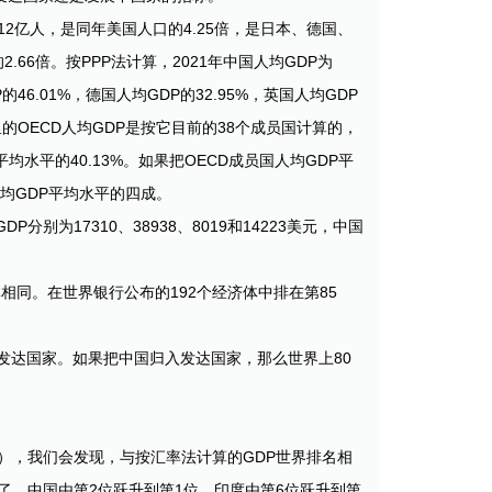
.12亿人，是同年美国人口的4.25倍，是日本、德国、
6倍。按PPP法计算，2021年中国人均GDP为
的46.01%，德国人均GDP的32.95%，英国人均GDP
（这里的OECD人均GDP是按它目前的38个成员国计算的，
均水平的40.13%。如果把OECD成员国人均GDP平
均GDP平均水平的四成。
别为17310、38938、8019和14223美元，中国
大体相同。在世界银行公布的192个经济体中排在第85
发达国家。如果把中国归入发达国家，那么世界上80
表1），我们会发现，与按汇率法计算的GDP世界排名相
了。中国由第2位跃升到第1位，印度由第6位跃升到第