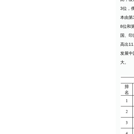
3位，
本由第
8位和
国、印度
高出1
发展中
大。