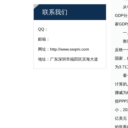
从
联系我们
GDP分
家GD
QQ：
一
邮箱：
衡
网址：http://www.ssqmi.com
反映一
国家，
地址：广东深圳市福田区滨海大道
为3.
看
计算的
挪威为8
按PP
小，2
亿美元
的世界